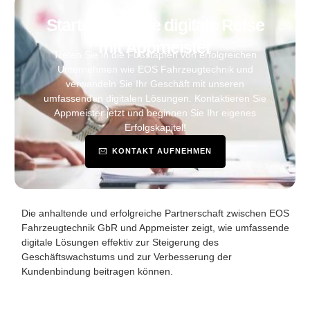
Starten Sie Ihre digitale Reise
mit Appmeister
Treten Sie in die Fußstapfen von erfolgreichen
Unternehmen wie EOS Fahrzeugtechnik und
verwandeln Sie Ihr Geschäft mit unseren
umfassenden digitalen Lösungen. Kontaktieren Sie
Appmeister jetzt und beginnen Sie Ihr eigenes
Erfolgskapitel!
KONTAKT AUFNEHMEN
Die anhaltende und erfolgreiche Partnerschaft zwischen EOS
Fahrzeugtechnik GbR und Appmeister zeigt, wie umfassende
digitale Lösungen effektiv zur Steigerung des
Geschäftswachstums und zur Verbesserung der
Kundenbindung beitragen können.